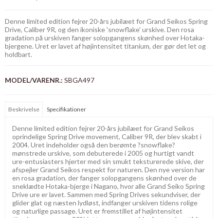
Denne limited edition fejrer 20-års jubilæet for Grand Seikos Spring
Drive, Caliber 9R, og den ikoniske 'snowflake' urskive. Den rosa
gradation på urskiven fanger solopgangens skønhed over Hotaka-
bjergene. Uret er lavet af højintensitet titanium, der gør det let og
holdbart.
MODEL/VARENR.:
SBGA497
Beskrivelse
Specifikationer
Denne limited edition fejrer 20-års jubilæet for Grand Seikos
oprindelige Spring Drive movement, Caliber 9R, der blev skabt i
2004. Uret indeholder også den berømte ?snowflake?
mønstrede urskive, som debuterede i 2005 og hurtigt vandt
ure-entusiasters hjerter med sin smukt teksturerede skive, der
afspejler Grand Seikos respekt for naturen. Den nye version har
en rosa gradation, der fanger solopgangens skønhed over de
sneklædte Hotaka-bjerge i Nagano, hvor alle Grand Seiko Spring
Drive ure er lavet. Sammen med Spring Drives sekundviser, der
glider glat og næsten lydløst, indfanger urskiven tidens rolige
og naturlige passage. Uret er fremstillet af højintensitet