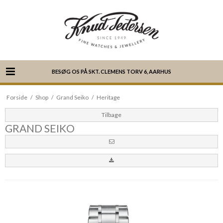
BESØG OS PÅ SKT. CLEMENS TORV 6, AARHUS
Forside
/
Shop
/
Grand Seiko
/
Heritage
Tilbage
GRAND SEIKO