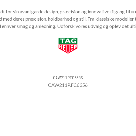
dt for sin avantgarde design, præcision og innovative tilgang ti
 ud med deres præcision, holdbarhed og stil. Fra klassiske modelle
til enhver smag og anledning. Udforsk vores udvalg og oplev det ul
CAW211P.FC6356
CAW211P.FC6356