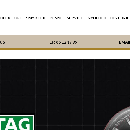
OLEX
URE
SMYKKER
PENNE
SERVICE
NYHEDER
HISTORIE
HUS
TLF:
86 12 17 99
EMAI