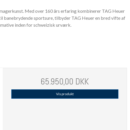
l urmagerkunst. Med over 160 års erfaring kombinerer TAG Heuer
r til banebrydende sportsure, tilbyder TAG Heuer en bred vifte af
timative inden for schweizisk urværk.
65.950,00 DKK
Vis produkt