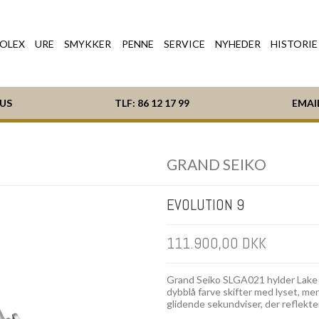
OLEX
URE
SMYKKER
PENNE
SERVICE
NYHEDER
HISTORIE
HUS
TLF:
86 12 17 99
EMAI
GRAND SEIKO
EVOLUTION 9
111.900,00 DKK
Grand Seiko SLGA021 hylder Lake 
dybblå farve skifter med lyset, m
glidende sekundviser, der reflekte