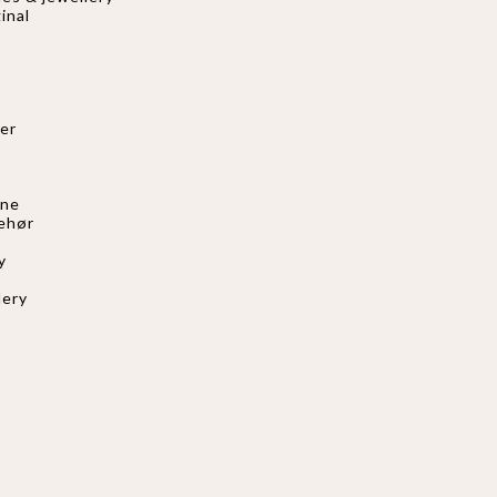
inal
er
nne
behør
s
y
lery