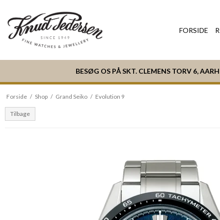
FORSIDE
R
BESØG OS PÅ SKT. CLEMENS TORV 6, AAR
Forside
/
Shop
/
Grand Seiko
/
Evolution 9
Tilbage