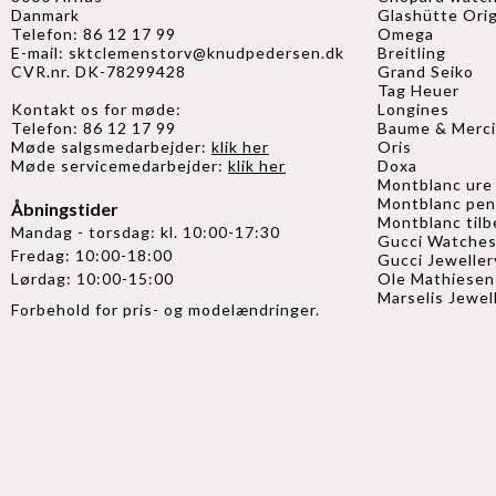
Danmark
Glashütte Orig
Telefon: 86 12 17 99
Omega
E-mail:
sktclemenstorv@knudpedersen.dk
Breitling
CVR.nr. DK-78299428
Grand Seiko
Tag Heuer
Kontakt os for møde:
Longines
Telefon: 86 12 17 99
Baume & Merci
Møde salgsmedarbejder:
klik her
Oris
Møde servicemedarbejder:
klik her
Doxa
Montblanc ure
Montblanc pe
Åbningstider
Montblanc til
Mandag - torsdag: kl. 10:00-17:30
Gucci Watche
Fredag: 10:00-18:00
Gucci
Jeweller
Ole Mathiesen
Lørdag: 10:00-15:00
Marselis Jewel
Forbehold for pris- og modelændringer.