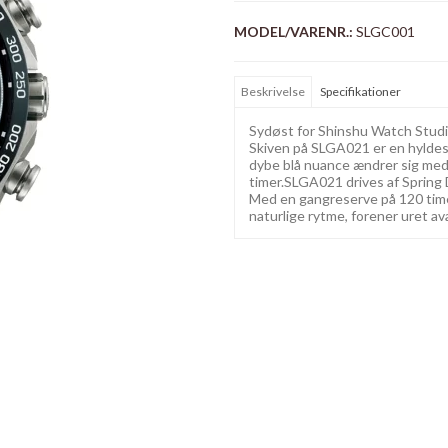
MODEL/VARENR.:
SLGC001
Beskrivelse
Specifikationer
Sydøst for Shinshu Watch Studio 
Skiven på SLGA021 er en hyldest
dybe blå nuance ændrer sig med l
timer.SLGA021 drives af Spring
Med en gangreserve på 120 timer
naturlige rytme, forener uret a