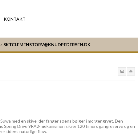
KONTAKT
L:
SKTCLEMENSTORV@KNUDPEDERSEN.DK
Suwa med en skive, der fanger søens bølger i morgengryet. Den
ens Spring Drive 9RA2-mekanismen sikrer 120 timers gangreserve og en
rer tidens naturlige flow.