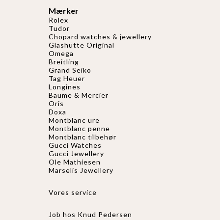
Mærker
Rolex
Tudor
Chopard watches & jewellery
Glashütte Original
Omega
Breitling
Grand Seiko
Tag Heuer
Longines
Baume & Mercier
Oris
Doxa
Montblanc ure
Montblanc penne
Montblanc tilbehør
Gucci Watches
Gucci
Jewellery
Ole Mathiesen
Marselis Jewellery
Vores service
Job hos Knud Pedersen