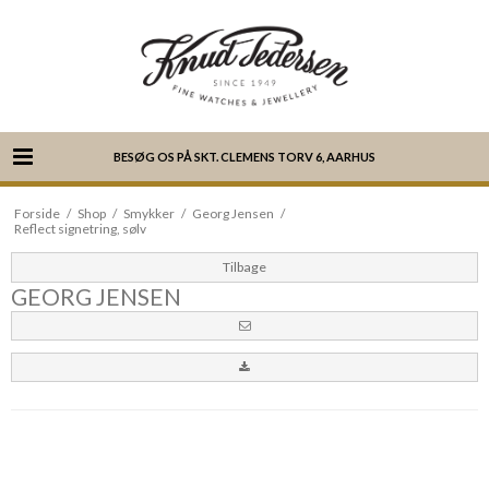
BESØG OS PÅ SKT. CLEMENS TORV 6, AARHUS
Forside
/
Shop
/
Smykker
/
Georg Jensen
/
Reflect signetring, sølv
Tilbage
GEORG JENSEN