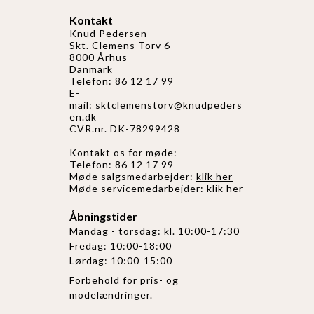
Kontakt
Knud Pedersen
Skt. Clemens Torv 6
8000 Århus
Danmark
Telefon: 86 12 17 99
E-
mail:
sktclemenstorv@knudpeders
en.dk
CVR.nr. DK-78299428
Kontakt os for møde:
Telefon: 86 12 17 99
Møde salgsmedarbejder:
klik her
Møde servicemedarbejder:
klik her
Åbningstider
Mandag - torsdag: kl. 10:00-17:30
Fredag: 10:00-18:00
Lørdag: 10:00-15:00
Forbehold for pris- og
modelændringer.