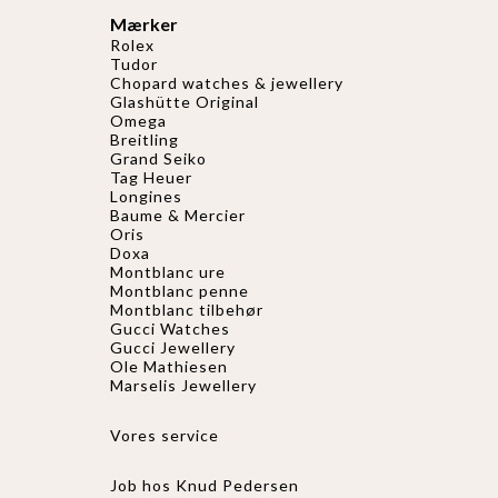
Mærker
Rolex
Tudor
Chopard watches & jewellery
Glashütte Original
Omega
Breitling
Grand Seiko
Tag Heuer
Longines
Baume & Mercier
Oris
Doxa
Montblanc ure
Montblanc penne
Montblanc tilbehør
Gucci Watches
Gucci
Jewellery
Ole Mathiesen
Marselis Jewellery
Vores service
Job hos Knud Pedersen