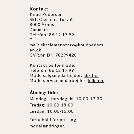
Kontakt
Knud Pedersen
Skt. Clemens Torv 6
8000 Århus
Danmark
Telefon: 86 12 17 99
E-
mail:
sktclemenstorv@knudpeders
en.dk
CVR.nr. DK-78299428
Kontakt os for møde:
Telefon: 86 12 17 99
Møde salgsmedarbejder:
klik her
Møde servicemedarbejder:
klik her
Åbningstider
Mandag - torsdag: kl. 10:00-17:30
Fredag: 10:00-18:00
Lørdag: 10:00-15:00
Forbehold for pris- og
modelændringer.