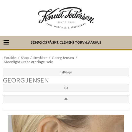
BESØG OS PÅ SKT. CLEMENS TORV 6, AARHUS
Forside
/
Shop
/
Smykker
/
Georg Jensen
/
Moonlight Grape øreringe, sølv
Tilbage
GEORG JENSEN