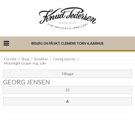
BESØG OS PÅ SKT. CLEMENS TORV 6, AARHUS
Forside
/
Shop
/
Smykker
/
Georg Jensen
/
Moonlight Grape ring, sølv
Tilbage
GEORG JENSEN