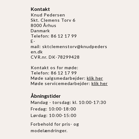
Kontakt
Knud Pedersen
Skt. Clemens Torv 6
8000 Århus
Danmark
Telefon: 86 12 17 99
E-
mail:
sktclemenstorv@knudpeders
en.dk
CVR.nr. DK-78299428
Kontakt os for møde:
Telefon: 86 12 17 99
Møde salgsmedarbejder:
klik her
Møde servicemedarbejder:
klik her
Åbningstider
Mandag - torsdag: kl. 10:00-17:30
Fredag: 10:00-18:00
Lørdag: 10:00-15:00
Forbehold for pris- og
modelændringer.