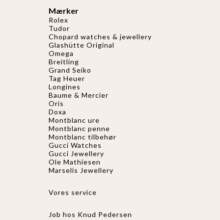
Mærker
Rolex
Tudor
Chopard watches & jewellery
Glashütte Original
Omega
Breitling
Grand Seiko
Tag Heuer
Longines
Baume & Mercier
Oris
Doxa
Montblanc ure
Montblanc penne
Montblanc tilbehør
Gucci Watches
Gucci
Jewellery
Ole Mathiesen
Marselis Jewellery
Vores service
Job hos Knud Pedersen