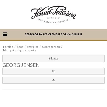
BESØG OS PÅ SKT. CLEMENS TORV 6, AARHUS
Forside
/
Shop
/
Smykker
/
Georg Jensen
/
Mercy øreringe, stor, sølv
Tilbage
GEORG JENSEN