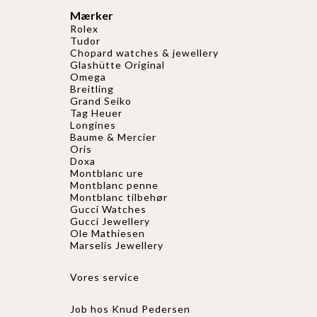
Mærker
Rolex
Tudor
Chopard watches & jewellery
Glashütte Original
Omega
Breitling
Grand Seiko
Tag Heuer
Longines
Baume & Mercier
Oris
Doxa
Montblanc ure
Montblanc penne
Montblanc tilbehør
Gucci Watches
Gucci
Jewellery
Ole Mathiesen
Marselis Jewellery
Vores service
Job hos Knud Pedersen