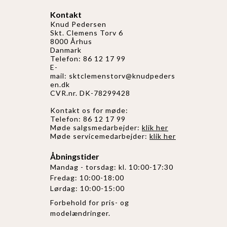
Kontakt
Knud Pedersen
Skt. Clemens Torv 6
8000 Århus
Danmark
Telefon: 86 12 17 99
E-
mail:
sktclemenstorv@knudpeders
en.dk
CVR.nr. DK-78299428
Kontakt os for møde:
Telefon: 86 12 17 99
Møde salgsmedarbejder:
klik her
Møde servicemedarbejder:
klik her
Åbningstider
Mandag - torsdag: kl. 10:00-17:30
Fredag: 10:00-18:00
Lørdag: 10:00-15:00
Forbehold for pris- og
modelændringer.