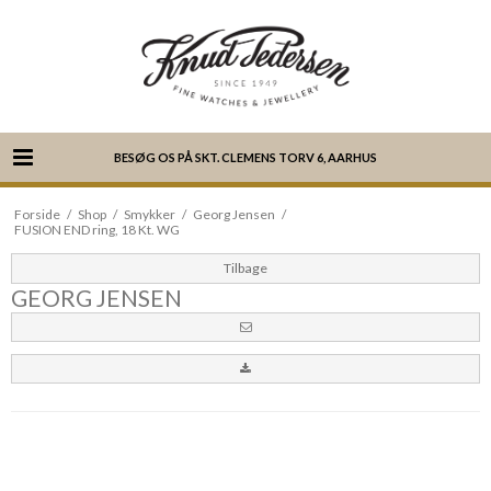
BESØG OS PÅ SKT. CLEMENS TORV 6, AARHUS
Forside
/
Shop
/
Smykker
/
Georg Jensen
/
FUSION END ring, 18 Kt. WG
Tilbage
GEORG JENSEN