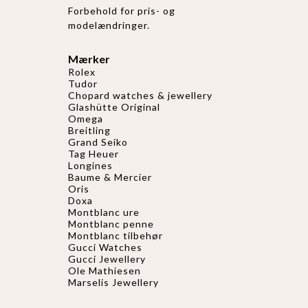
Forbehold for pris- og
modelændringer.
Mærker
Rolex
Tudor
Chopard watches & jewellery
Glashütte Original
Omega
Breitling
Grand Seiko
Tag Heuer
Longines
Baume & Mercier
Oris
Doxa
Montblanc ure
Montblanc penne
Montblanc tilbehør
Gucci Watches
Gucci
Jewellery
Ole Mathiesen
Marselis Jewellery