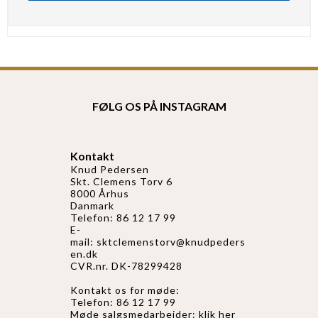
FØLG OS PÅ INSTAGRAM
Kontakt
Knud Pedersen
Skt. Clemens Torv 6
8000 Århus
Danmark
Telefon: 86 12 17 99
E-
mail:
sktclemenstorv@knudpeders
en.dk
CVR.nr. DK-78299428
Kontakt os for møde:
Telefon: 86 12 17 99
Møde salgsmedarbejder:
klik her