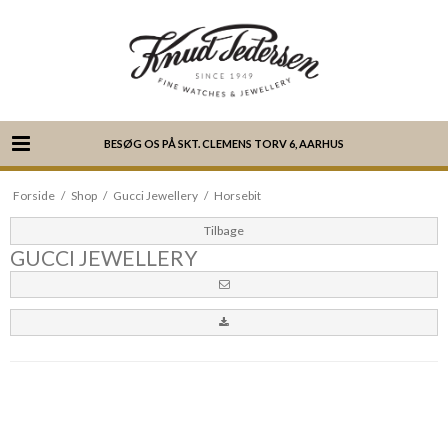
BESØG OS PÅ SKT. CLEMENS TORV 6, AARHUS
Forside
/
Shop
/
Gucci Jewellery
/
Horsebit
Tilbage
GUCCI JEWELLERY