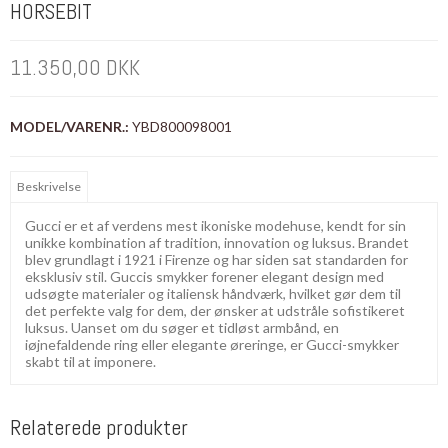
HORSEBIT
11.350,00 DKK
MODEL/VARENR.:
YBD800098001
Beskrivelse
Gucci er et af verdens mest ikoniske modehuse, kendt for sin
unikke kombination af tradition, innovation og luksus. Brandet
blev grundlagt i 1921 i Firenze og har siden sat standarden for
eksklusiv stil. Guccis smykker forener elegant design med
udsøgte materialer og italiensk håndværk, hvilket gør dem til
det perfekte valg for dem, der ønsker at udstråle sofistikeret
luksus. Uanset om du søger et tidløst armbånd, en
iøjnefaldende ring eller elegante øreringe, er Gucci-smykker
skabt til at imponere.
Relaterede produkter