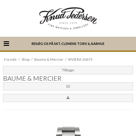
BESØG OS PÅ SKT. CLEMENS TORV 6, AARHUS
Forside
/
Shop
/
Baume & Mercier
/
RIVIERA 10675
Tilbage
BAUME & MERCIER