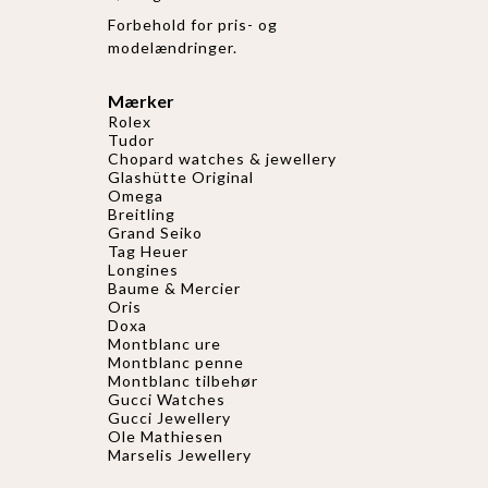
Forbehold for pris- og
modelændringer.
Mærker
Rolex
Tudor
Chopard watches & jewellery
Glashütte Original
Omega
Breitling
Grand Seiko
Tag Heuer
Longines
Baume & Mercier
Oris
Doxa
Montblanc ure
Montblanc penne
Montblanc tilbehør
Gucci Watches
Gucci
Jewellery
Ole Mathiesen
Marselis Jewellery