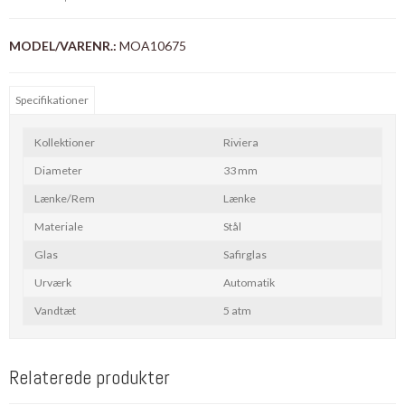
MODEL/VARENR.:
MOA10675
Specifikationer
Kollektioner
Riviera
Diameter
33 mm
Lænke/Rem
Lænke
Materiale
Stål
Glas
Safirglas
Urværk
Automatik
Vandtæt
5 atm
Relaterede produkter