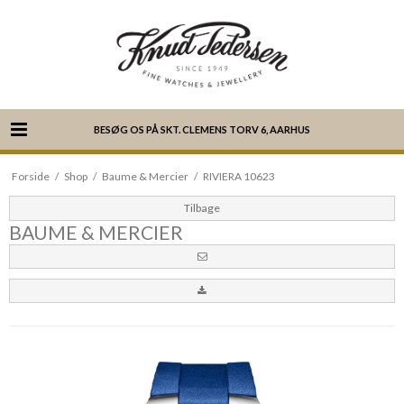
BESØG OS PÅ SKT. CLEMENS TORV 6, AARHUS
Forside
/
Shop
/
Baume & Mercier
/
RIVIERA 10623
Tilbage
BAUME & MERCIER