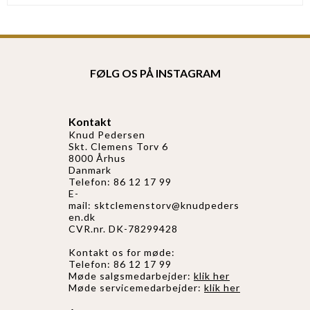
FØLG OS PÅ INSTAGRAM
Kontakt
Knud Pedersen
Skt. Clemens Torv 6
8000 Århus
Danmark
Telefon: 86 12 17 99
E-
mail:
sktclemenstorv@knudpeders
en.dk
CVR.nr. DK-78299428
Kontakt os for møde:
Telefon: 86 12 17 99
Møde salgsmedarbejder:
klik her
Møde servicemedarbejder:
klik her