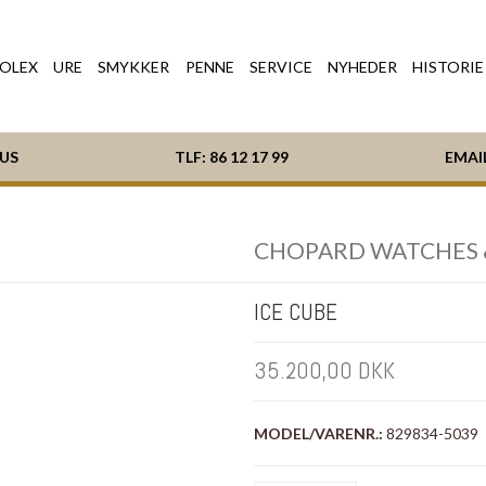
OLEX
URE
SMYKKER
PENNE
SERVICE
NYHEDER
HISTORIE
HUS
TLF:
86 12 17 99
EMAI
CHOPARD WATCHES 
ICE CUBE
35.200,00 DKK
MODEL/VARENR.:
829834-5039