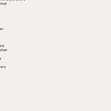
inal
er
nne
behør
s
y
lery