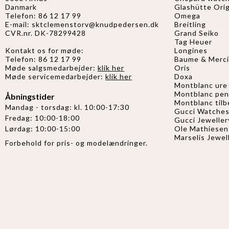
Danmark
Glashütte Orig
Telefon: 86 12 17 99
Omega
E-mail:
sktclemenstorv@knudpedersen.dk
Breitling
CVR.nr. DK-78299428
Grand Seiko
Tag Heuer
Kontakt os for møde:
Longines
Telefon: 86 12 17 99
Baume & Merci
Møde salgsmedarbejder:
klik her
Oris
Møde servicemedarbejder:
klik her
Doxa
Montblanc ure
Montblanc pe
Åbningstider
Montblanc til
Mandag - torsdag: kl. 10:00-17:30
Gucci Watche
Fredag: 10:00-18:00
Gucci
Jeweller
Ole Mathiesen
Lørdag: 10:00-15:00
Marselis Jewel
Forbehold for pris- og modelændringer.