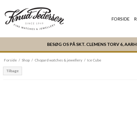
FORSIDE
R
BESØG OS PÅ SKT. CLEMENS TORV 6, AAR
Forside
/
Shop
/
Chopard watches & jewellery
/
Ice Cube
Tilbage