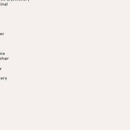
inal
er
nne
behør
s
y
lery