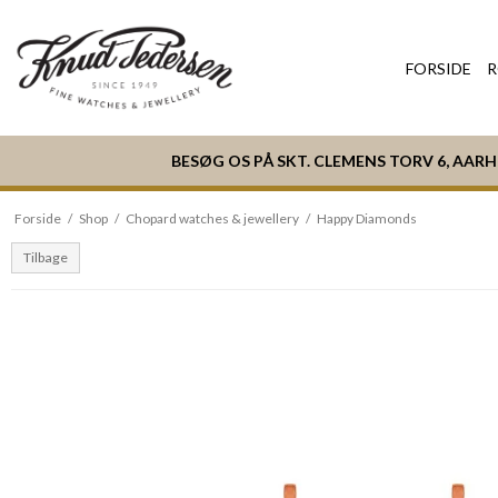
FORSIDE
R
BESØG OS PÅ SKT. CLEMENS TORV 6, AAR
Forside
/
Shop
/
Chopard watches & jewellery
/
Happy Diamonds
Tilbage