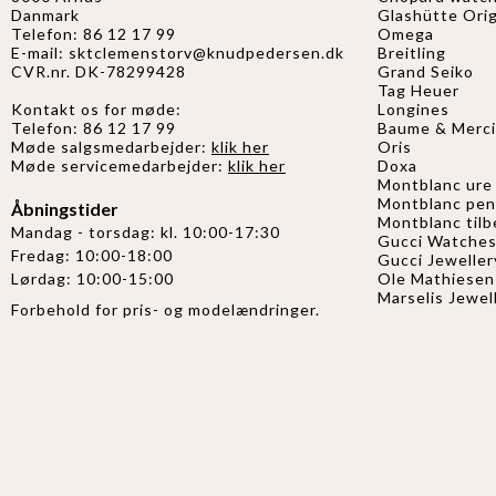
Danmark
Glashütte Orig
Telefon: 86 12 17 99
Omega
E-mail:
sktclemenstorv@knudpedersen.dk
Breitling
CVR.nr. DK-78299428
Grand Seiko
Tag Heuer
Kontakt os for møde:
Longines
Telefon: 86 12 17 99
Baume & Merci
Møde salgsmedarbejder:
klik her
Oris
Møde servicemedarbejder:
klik her
Doxa
Montblanc ure
Montblanc pe
Åbningstider
Montblanc til
Mandag - torsdag: kl. 10:00-17:30
Gucci Watche
Fredag: 10:00-18:00
Gucci
Jeweller
Ole Mathiesen
Lørdag: 10:00-15:00
Marselis Jewel
Forbehold for pris- og modelændringer.