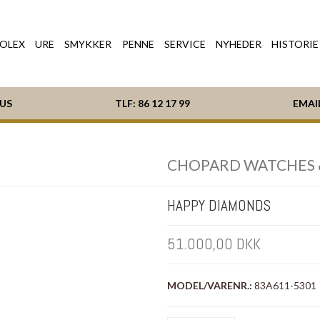
OLEX
URE
SMYKKER
PENNE
SERVICE
NYHEDER
HISTORIE
HUS
TLF:
86 12 17 99
EMAI
CHOPARD WATCHES 
HAPPY DIAMONDS
51.000,00 DKK
MODEL/VARENR.:
83A611-5301