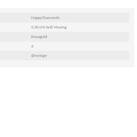
Happy Diamonds
0,30 ct fc brill. Moving
Rosaguld
6
Øreringe