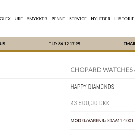
OLEX
URE
SMYKKER
PENNE
SERVICE
NYHEDER
HISTORIE
HUS
TLF:
86 12 17 99
EMAI
CHOPARD WATCHES 
HAPPY DIAMONDS
43.800,00 DKK
MODEL/VARENR.:
83A611-1001