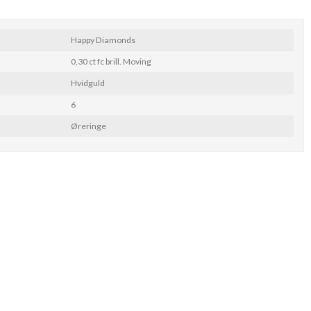
Happy Diamonds
0,30 ct fc brill. Moving
Hvidguld
6
Øreringe