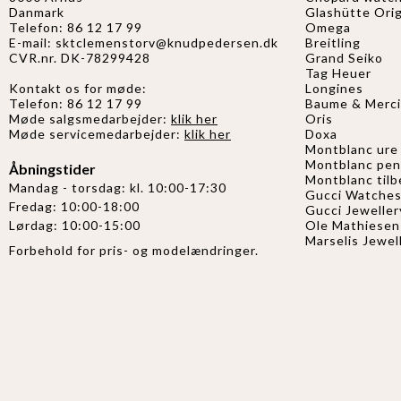
Danmark
Glashütte Orig
Telefon: 86 12 17 99
Omega
E-mail:
sktclemenstorv@knudpedersen.dk
Breitling
CVR.nr. DK-78299428
Grand Seiko
Tag Heuer
Kontakt os for møde:
Longines
Telefon: 86 12 17 99
Baume & Merci
Møde salgsmedarbejder:
klik her
Oris
Møde servicemedarbejder:
klik her
Doxa
Montblanc ure
Montblanc pe
Åbningstider
Montblanc til
Mandag - torsdag: kl. 10:00-17:30
Gucci Watche
Fredag: 10:00-18:00
Gucci
Jeweller
Ole Mathiesen
Lørdag: 10:00-15:00
Marselis Jewel
Forbehold for pris- og modelændringer.