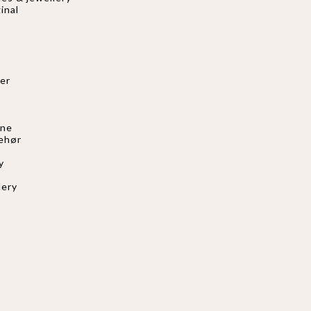
inal
er
nne
behør
s
y
lery