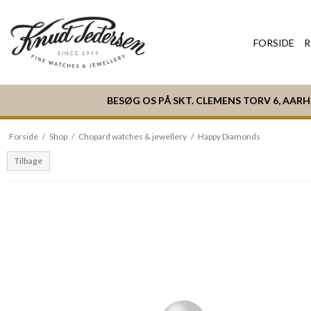
FORSIDE
R
BESØG OS PÅ SKT. CLEMENS TORV 6, AAR
Forside
/
Shop
/
Chopard watches & jewellery
/
Happy Diamonds
Tilbage