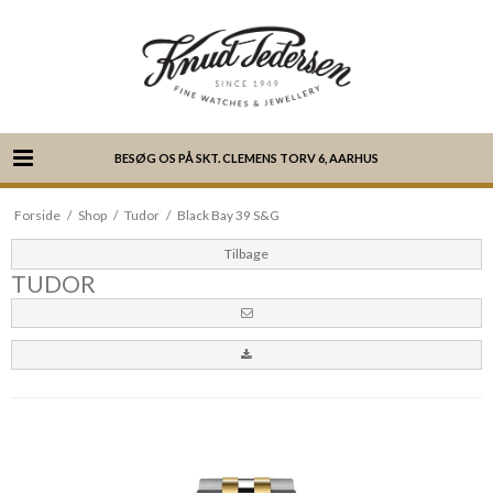
BESØG OS PÅ SKT. CLEMENS TORV 6, AARHUS
Forside
/
Shop
/
Tudor
/
Black Bay 39 S&G
Tilbage
TUDOR