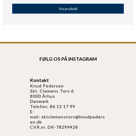
Vis produkt
FØLG OS PÅ INSTAGRAM
Kontakt
Knud Pedersen
Skt. Clemens Torv 6
8000 Århus
Danmark
Telefon: 86 12 17 99
E-
mail:
sktclemenstorv@knudpeders
en.dk
CVR.nr. DK-78299428