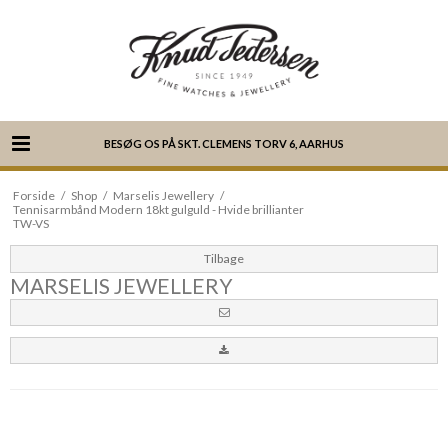
BESØG OS PÅ SKT. CLEMENS TORV 6, AARHUS
Forside
/
Shop
/
Marselis Jewellery
/
Tennisarmbånd Modern 18kt gulguld - Hvide brillianter
TW-VS
Tilbage
MARSELIS JEWELLERY