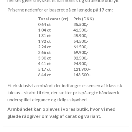
hvilket giver smykket et harmonisk og strålende udtryk.
Priserne nedenfor er baseret på en længde på
17 cm
:
Total carat (ct)
Pris (DKK)
0,64 ct
35.500,-
1,04 ct
41.500,-
1,31 ct
45.900,-
1,92 ct
54.500,-
2,24 ct
61.500,-
2,66 ct
69.900,-
3,30 ct
82.500,-
4,41 ct
94.900,-
5,17 ct
121.900,-
6,44 ct
143.500,-
Et eksklusivt armbånd, der indfanger essensen af klassisk
luksus – skabt til den, der sætter pris på ægte håndværk,
underspillet elegance og tidløs skønhed.
Armbåndet kan opleves i vores butik, hvor vi med
glæde rådgiver om valg af carat og variant.