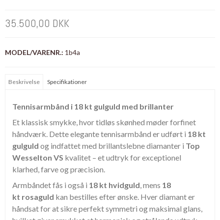
35.500,00 DKK
MODEL/VARENR.:
1b4a
Beskrivelse
Specifikationer
Tennisarmbånd i 18 kt gulguld med brillanter
Et klassisk smykke, hvor tidløs skønhed møder forfinet
håndværk. Dette elegante tennisarmbånd er udført i
18 kt
gulguld
og indfattet med brillantslebne diamanter i
Top
Wesselton VS
kvalitet – et udtryk for exceptionel
klarhed, farve og præcision.
Armbåndet fås i også i
18 kt
hvidguld
, mens
18
kt
rosaguld
kan bestilles efter ønske. Hver diamant er
håndsat for at sikre perfekt symmetri og maksimal glans,