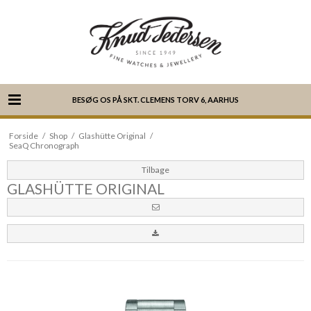
BESØG OS PÅ SKT. CLEMENS TORV 6, AARHUS
Forside
/
Shop
/
Glashütte Original
/
SeaQ Chronograph
Tilbage
GLASHÜTTE ORIGINAL