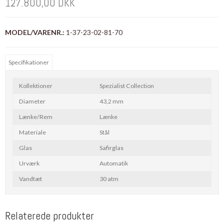
127.800,00 DKK
MODEL/VARENR.:
1-37-23-02-81-70
Specifikationer
Kollektioner
Spezialist Collection
Diameter
43,2 mm
Lænke/Rem
Lænke
Materiale
Stål
Glas
Safirglas
Urværk
Automatik
Vandtæt
30 atm
Relaterede produkter