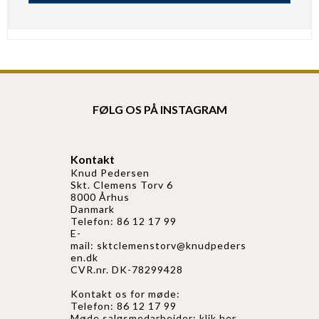
FØLG OS PÅ INSTAGRAM
Kontakt
Knud Pedersen
Skt. Clemens Torv 6
8000 Århus
Danmark
Telefon: 86 12 17 99
E-
mail:
sktclemenstorv@knudpeders
en.dk
CVR.nr. DK-78299428
Kontakt os for møde:
Telefon: 86 12 17 99
Møde salgsmedarbejder:
klik her